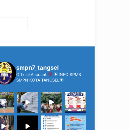
smpn7_tangsel
Official Account
INFO SPMB
SMPN KOTA TANGSEL