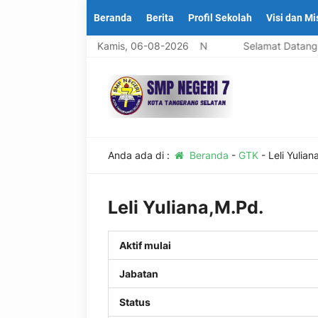
Beranda
Berita
Profil Sekolah
Visi dan Mi
egeri 7 Kota Tangerang Selatan -BANTEN
Kamis, 06-08-2026
Selamat Datang Di
Anda ada di :
Beranda
-
GTK
-
Leli Yulian
Leli Yuliana,M.Pd.
Aktif mulai
Jabatan
Status