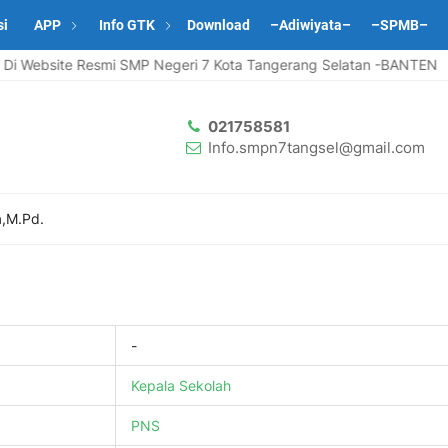
si
APP
Info GTK
Download
–Adiwiyata–
–SPMB–
 Website Resmi SMP Negeri 7 Kota Tangerang Selatan -BANTEN
021758581
Info.smpn7tangsel@gmail.com
a,M.Pd.
-
Kepala Sekolah
PNS