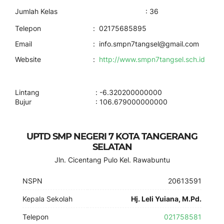
Jumlah Kelas : 36
Telepon
:
02175685895
Email
:
info.smpn7tangsel@gmail.com
Website
:
http://www.smpn7tangsel.sch.id
Lintang : -6.320200000000
Bujur : 106.679000000000
UPTD SMP NEGERI 7 KOTA TANGERANG
SELATAN
Jln. Cicentang Pulo Kel. Rawabuntu
NSPN
20613591
Kepala Sekolah
Hj. Leli Yuiana, M.Pd.
Telepon
021758581