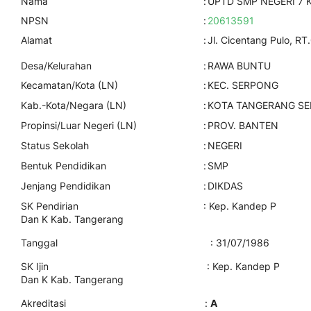
Nama
:
UPTD SMP NEGERI 7
NPSN
:
20613591
Alamat
:
Jl. Cicentang Pulo, R
Desa/Kelurahan
:
RAWA BUNTU
Kecamatan/Kota (LN)
:
KEC. SERPONG
Kab.-Kota/Negara (LN)
:
KOTA TANGERANG SE
Propinsi/Luar Negeri (LN)
:
PROV. BANTEN
Status Sekolah
:
NEGERI
Bentuk Pendidikan
:
SMP
Jenjang Pendidikan
:
DIKDAS
SK Pendirian : Kep. Kandep P
Dan K Kab. Tangerang
Tanggal : 31/07/1986
SK Ijin : Kep. Kandep P
Dan K Kab. Tangerang
Akreditasi :
A