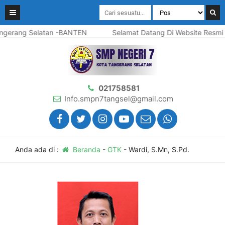
ng Selatan -BANTEN
Selamat Datang Di Website Resmi SMP N
021758581
Info.smpn7tangsel@gmail.com
Anda ada di :
Beranda
-
GTK
-
Wardi, S.Mn, S.Pd.