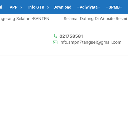
si
APP
Info GTK
Download
–Adiwiyata–
–SPMB–
gerang Selatan -BANTEN
Selamat Datang Di Website Resmi S
021758581
Info.smpn7tangsel@gmail.com