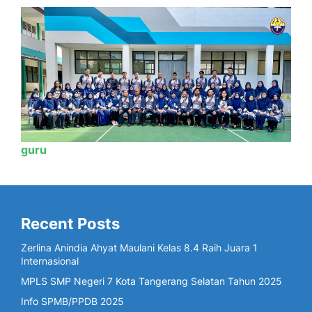
guru
Recent Posts
Zerlina Anindia Ahyat Maulani Kelas 8.4 Raih Juara 1
Internasional
MPLS SMP Negeri 7 Kota Tangerang Selatan Tahun 2025
Info SPMB/PPDB 2025