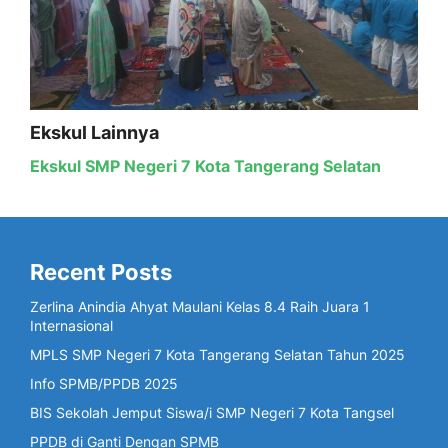
Ekskul Lainnya
Ekskul SMP Negeri 7 Kota Tangerang Selatan
Recent Posts
Zerlina Anindia Ahyat Maulani Kelas 8.4 Raih Juara 1
Internasional
MPLS SMP Negeri 7 Kota Tangerang Selatan Tahun 2025
Info SPMB/PPDB 2025
BIS Sekolah Jemput Siswa/i SMP Negeri 7 Kota Tangsel
PPDB di Ganti Dengan SPMB