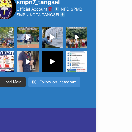
smpn7_tangsel
Official Account
INFO SPMB
SMPN KOTA TANGSEL
Follow on Instagram
Load More