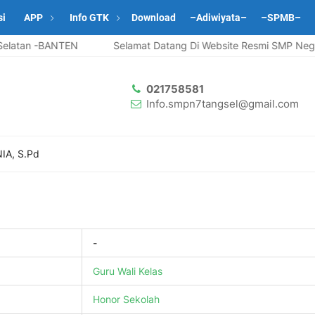
si
APP
Info GTK
Download
–Adiwiyata–
–SPMB–
latan -BANTEN
Selamat Datang Di Website Resmi SMP Negeri
021758581
Info.smpn7tangsel@gmail.com
IA, S.Pd
-
Guru
Wali Kelas
Honor Sekolah