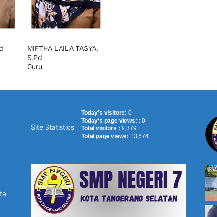
d
MIFTHA LAILA TASYA,
S.Pd
Guru
Today's visitors:
0
Today's page views: :
0
Site Statistics
Total visitors :
9,379
Total page views:
13,674
ta