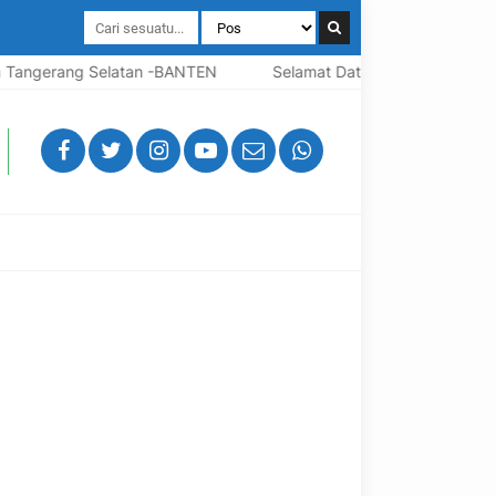
Tangerang Selatan -BANTEN
Selamat Datang Di Website Resm