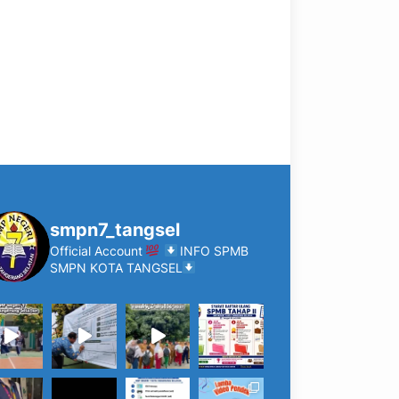
smpn7_tangsel
Official Account
INFO SPMB
SMPN KOTA TANGSEL