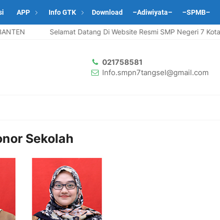
si
APP
Info GTK
Download
–Adiwiyata–
–SPMB–
ANTEN
Selamat Datang Di Website Resmi SMP Negeri 7 Kota 
021758581
Info.smpn7tangsel@gmail.com
nor Sekolah